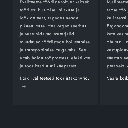
Kvaliteetne tööriistakohver kaitseb
Kvaliteets
tööriistu kulumise, niiskuse ja
täpse töö
löökide eest, tagades nende
ka intensi
pikaealisuse. Hea organiseeritus
Ergonoomi
ja vastupidavad materjalid
käte väsi
muudavad tööriistade hoiustamise
ohutust. I
ja transportimise mugavaks. See
vastupidav
aitab hoida tööprotsessi efektiivse
säästab a
ja tööriistad alati käepärast.
perspektii
Kõik kvaliteetsed tööriistakohvrid.
Vaata kõik