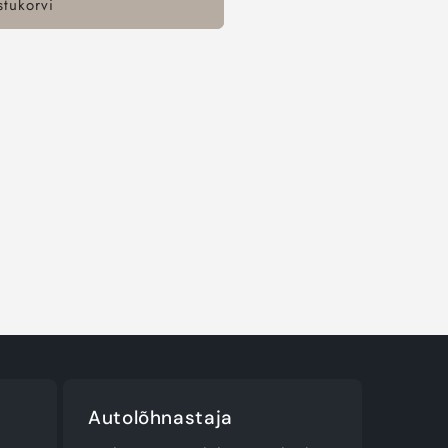
stukorvi
e
Autolõhnastaja