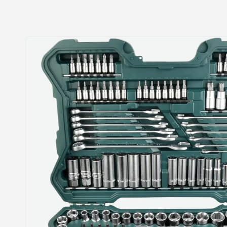
Jätke
tooteteabe
juurde