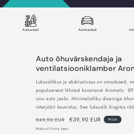
Aiakaubad
Autokaubad
Isi
Auto õhuvärskendaja ja
ventilatsiooniklamber Arom
Luksuslikkus ja eksklusiivsus on omadused, m
populaarsest lõhnast koosnevat Aromatic •89
sinu auto jaoks. Minimalistliku disainiga õh
interjööri kaunistus. See luksuslik kingitus rõ
Tavahind
Müügihind
€39,90 EUR
€49,90 EUR
Müük
Maksud hinna sees.