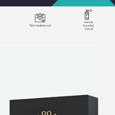
Värvid,
Tööriistakohvrid
krundid,
liimid