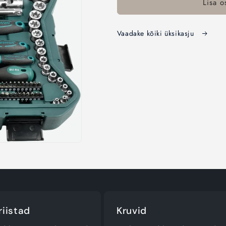
Lisa o
215-
215-
osaline
osaline
mutrivõtmete
mutrivõtmet
Vaadake kõiki üksikasju
komplekt
komplekt
kogust
kogust
riistad
Kruvid