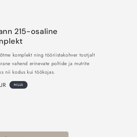
nn 215-osaline
mplekt
tme komplekt ning tööriistakohver tootjalt
ne vahend erinevate poltide ja mutrite
ks nii kodus kui töökojas.
UR
Müük
n